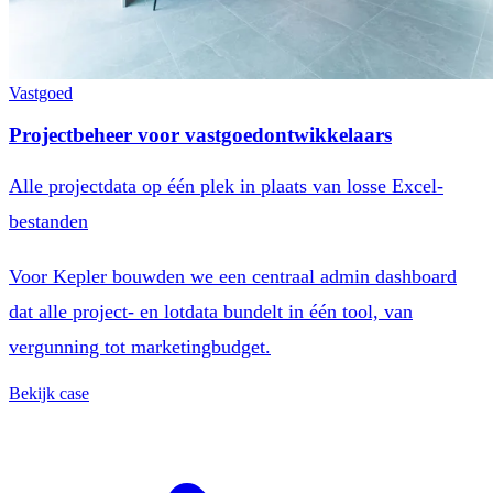
Vastgoed
Projectbeheer voor vastgoedontwikkelaars
Alle projectdata op één plek in plaats van losse Excel-
bestanden
Voor Kepler bouwden we een centraal admin dashboard
dat alle project- en lotdata bundelt in één tool, van
vergunning tot marketingbudget.
Bekijk case